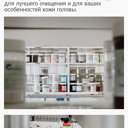
3
И этапом тестирования мы очень
гордимся, так как он происходит в
несколько этапов:
- сначала на себе тестирует
средство сама Анна, она смотрит,
как образец смотрится на волосах,
такой ли результат она хотела
получить;
- если ее не устраивает результат,
она отправляет правки на
производство и средство
дорабатывают;
- затем после одобрения средства
Анной на своих волосах, за
тестирование берутся наши
кудрявые мастера из салона
красоты PROКУДРИ. Здесь
косметика уже проходит через
множество типов кудрей и
волнистых волос, так как все наши