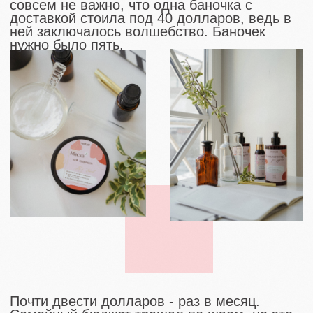
энергией мне больше ничего не
оставалось, как совместно с технологом
косметического производства разработать
2020
самостоятельные рецепты на основе
любимых заграничных дорогостоящих
флакончиков.
Путь к первому гелю по КГМ для вьющихся
волос был тернист. Десятки неподходящих
образцов: то слишком много, то слишком
мало, то тяжело, то нет фиксации. Но мы с
моими волосами и кудрявыми мастерами
это прошли.
Научились тестировать, создали несколько
потрясающих рецептов, открыли салоны
для кудрявых волос и шагаем дальше в
новые продукты, новые разработки и новые
эксперименты над идеальными составами
независимой косметики для кудрявых и
волнистых волос Российского
производства.
НАШ УСПЕХ НА