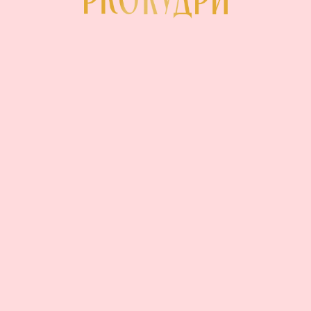
Свой кудрявый путь я начала в 14 лет,
как все, мучаясь и страдая, не зная, что
с этим богатством делать.
В 24 года, вместе с обретение
финансовой независимости, мной