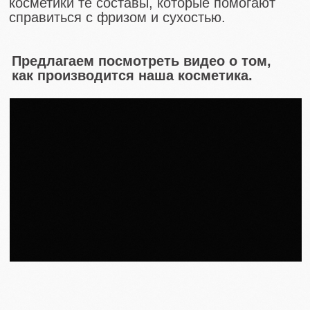
Мы очень гордимся нашим
технологическим процессом, каждый раз
делаем его лучше, растем и стремимся
к собственному производству
косметики. Мы очень ответственно
подходим к этому вопросу и дорожим
нашими покупателями, ведь вы
выбрали нас и красота ваших волос
находятся в наших руках.