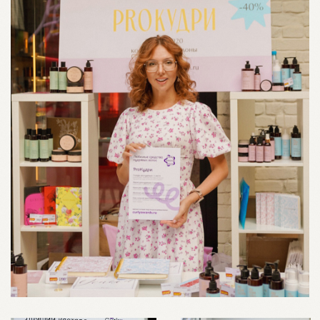
КАК МЫ ПРОИЗВОДИМ
СРЕДСТВА ДЛЯ
КУДРЯВЫХ ВОЛОС?
В ПРОИЗВОДСТВЕ КУДРЯВОЙ
КОСМЕТИКИ САМОЕ ВАЖНОЕ,
ЭТО СОСТАВЫ.
Мы сразу исключаем все силиконы и
парабены,
а мягкий Coco-Sulfate оставляем только в
нашем шампуне «МЯТА», который создан
для лучшего очищения и для ваших
особенностей кожи головы.