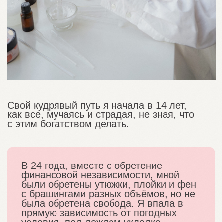
были обретены утюжки, плойки и фен
с брашингами разных объёмов, но не
была обретена свобода. Я впала в
прямую зависимость от погодных
условия, под дождем укладка
начинала сначала пушиться, а потом
виться, от графика парикмахера для
укладок на выход. Все выходы и
свидания согласовывались с
графиком и бюджетом. В те годы я
могла последние 1500 рублей отдать
за укладку настолько были ценны для
меня прямые волосы. Кстати ботокс и
кератин я тоже попробовала.
Только в 38 лет, наблюдая за бьюти-
блоггерами в YouTube я случайно узнала
про Кудрявый метод. Первая покупка
состоялась моментально. Из Америки ко
мне летели заветные баночки. Мне
казалось, что весь секрет именно в них, и
совсем не важно, что одна баночка с
доставкой стоила под 40 долларов, ведь в
ней заключалось волшебство. Баночек
нужно было пять.