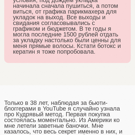
Почти двести долларов - раз в месяц.
Семейный бюджет трещал по швам, но это
не пугало, пугали сроки доставки и
отсутствие аналогов на российском рынке. А
потом грянула пандемия.
В 2020 году я уже прекрасно разбирала
составы на подходящие и нет ингридиенты,
мне хватало одного взгляда, чтобы
понимать зайдет или нет моим волосам
продукт.
Сидя на карантине, без банок и доставок
из США и Англии, с непомерным шилом и