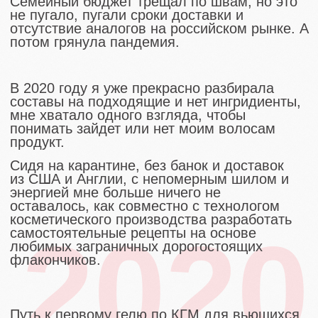
CURLY AWARDS
ЧЕСТНО, ПОКА НЕ СТОЯЛО
ЗАДАЧИ ЗАНИМАТЬ ПРИЗОВЫЕ
МЕСТА, НО ЭТО СЛУЧИЛОСЬ.
Мы очень стараемся и работаем над
составами, очень много тестируем
косметику и доводим ее до идеального
результата! Мы видим от вас огромный
отклик и с самого начала пути очень
близки с вами.