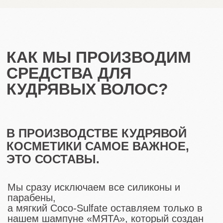
1
Создательница косметики и салонов
красоты PROКУДРИ Кондратьева
Анна Игоревна отправляет ТЗ
технологам на производство
желаемого средства. В ТЗ
прописаны компоненты и результат,
который должен быть осуществим
после использования косметики.
2
Технологи разрабатывают
консистенцию, добавляют
необходимые компоненты и
отправляют несколько вариантов
баночек на тестирование.