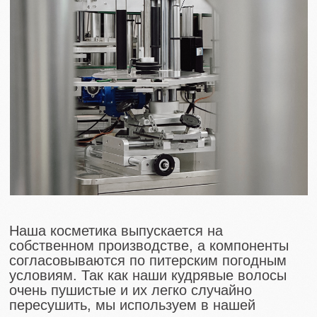
мастера разные;
- мастера дают свою обратную
связь и если их что-то не
устраивает, то Анна опять
отправляет правки на
производство и средство
дорабатывают;
- после одобрения средства Анной
и мастерами проходит уже
несколько месяцев тестирования,
когда мы понимаем, что средство
идеально
ложится на волосы, мы его
сертифицируем, производим
маленькую партию для салонов
и еще там оно проходит через
множество волос;
4
Как вы понимаете, после этапа
тестирования проходит уже
большое количество времени, а
средство уже задекларировано и
прошло через разные типы кудрей и
волнушек. Именно тогда мы можем
спокойно выставлять его на наши
торговые площадки и поставлять их
на ваши полочки в ванной комнате.